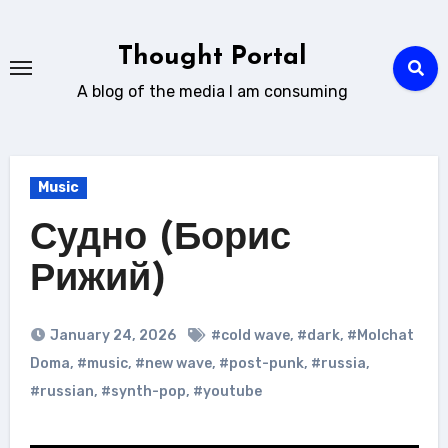
Skip
to
Thought Portal
content
A blog of the media I am consuming
Music
Судно (Борис
Рижий)
January 24, 2026
#cold wave
,
#dark
,
#Molchat
Doma
,
#music
,
#new wave
,
#post-punk
,
#russia
,
#russian
,
#synth-pop
,
#youtube